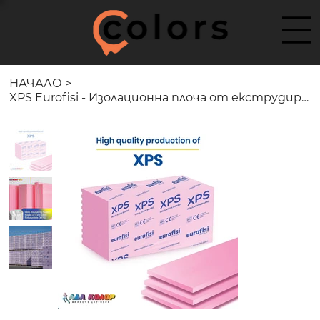
НАЧАЛО
>
XPS Eurofisi - Изолационна плоча от екструдиран полистирен