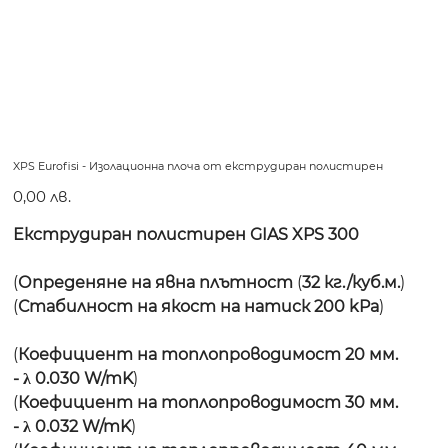
XPS Eurofisi - Изолационна плоча от екструдиран полистирен
Цена
0,00 лв.
Екструдиран полистирен GIAS XPS 300
(
Опреденяне на явна плътност
(
32 кг./куб.м.
)
(
Стабилност на якост на натиск 200 kPa
)
(
Коефициент на топлопроводимост 20 мм.
- λ 0.030 W/mK
)
(
Коефициент на топлопроводимост 30 мм.
- λ 0.032 W/mK
)