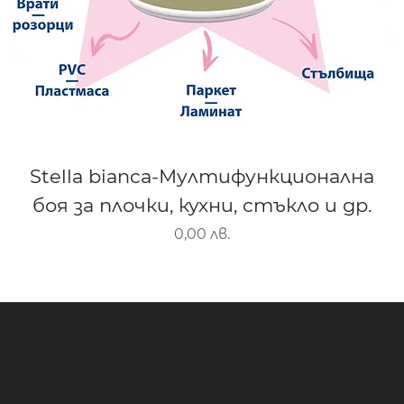
Stella bianca-Мултифункционална
боя за плочки, кухни, стъкло и др.
Цена
0,00 лв.
Обща политика
Доставка
Поверителност