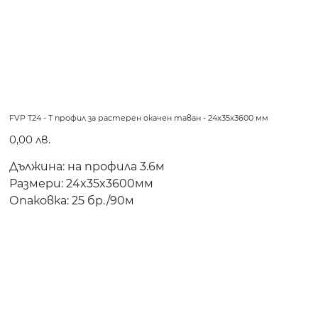
FVP T24 - Т профил за растерен окачен таван - 24x35x3600 мм
Цена
0,00 лв.
Дължина: на профила 3.6м
Размери: 24x35x3600мм
Опаковка: 25 бр./90м