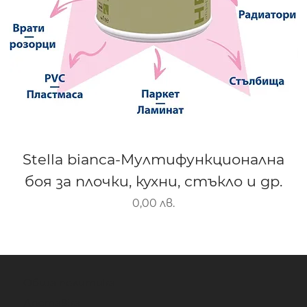
Stella bianca-Мултифункционална
боя за плочки, кухни, стъкло и др.
Цена
0,00 лв.
Обща политика
Доставка