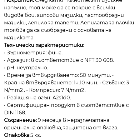
Покрития:
След като пълнителят изсъхне
напълно, той може да се покрие с всички
видове бои, гипсови мазилки, пастообразни
мазилки, лепило за тапети. Лепилата за плочки
трябва да са съобразени с основата на
мазилката.
Технически характеристики
:
• Зърнометрия: фина.
• Адхезия: в съответствие с NFT 30 608.
• pH: неутрално.
• Време за втвърдяването: 50 минути. •
Край на втвърдяването: 1ч.10 мин. • Сгъване: 3
N/mm2 . • Компресия: 7 N/mm2 .
• Реакция на огън: A2s1d0.
• Сертифициран продукт в съответствие с
DIN 1168.
Съхранение:
9 месеца в неразпечатана
оригинална опаковка, защитена от влага.
Опаковка
:5 кг.