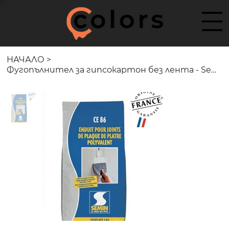
НАЧАЛО
>
Фугопълнител за гипсокартон без лента - Semin CE 86 Filler for Tapeless Jointing