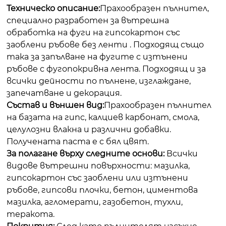
Техническо описание:
Прахообразен пълнител,
специално разработен за вътрешна
обработка на фуги на гипсокартон със
заоблени ръбове без ленти . Подходящ също
така за запълване на фугите с изтънени
ръбове с фугопокривна лента. Подходящ и за
всички дейности по пълнене, изглаждане,
запечатване и декорация.
Състав и външен вид:
Прахообразен пълнител
на базата на гипс, калциев карбонат, смола,
целулозни влакна и различни добавки.
Получената паста е с бял цвят.
За полагане върху следните основи:
Всички
видове вътрешни повърхности: мазилка,
гипсокартон със заоблени или изтънени
ръбове, гипсови плочки, бетон, циментова
мазилка, агломерати, газобетон, тухли,
теракота.