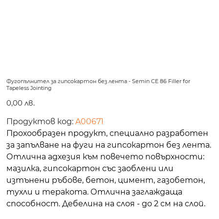
Фугопълнител за гипсокартон без лента - Semin CE 86 Filler for
Tapeless Jointing
Цена
0,00 лв.
Продуктов код:
A00671
Прохообразен продукт, специално разработен
за запълване на фуги на гипсокартон без лента.
Отлична адхезия към повечето повърхности:
мазилка, гипсокартон със заоблени или
изтънени ръбове, бетон, цимент, газобетон,
тухли и теракота. Отлична заглаждаща
способност. Дебелина на слоя - до 2 см на слой.