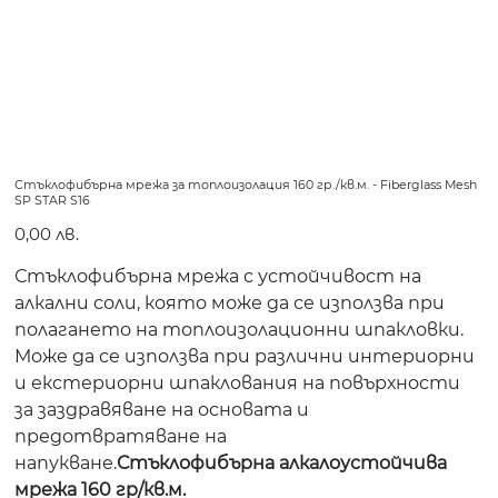
Стъклофибърна мрежа за топлоизолация 160 гр./кв.м. - Fiberglass Mesh
SP STAR S16
Цена
0,00 лв.
Стъклофибърна мрежа с устойчивост на
алкални соли, която може да се използва при
полагането на топлоизолационни шпакловки.
Може да се използва при различни интериорни
и екстериорни шпаклования на повърхности
за заздравяване на основата и
предотвратяване на
напукване.
Стъклофибърна алкалоустойчива
мрежа 160 гр/кв.м.