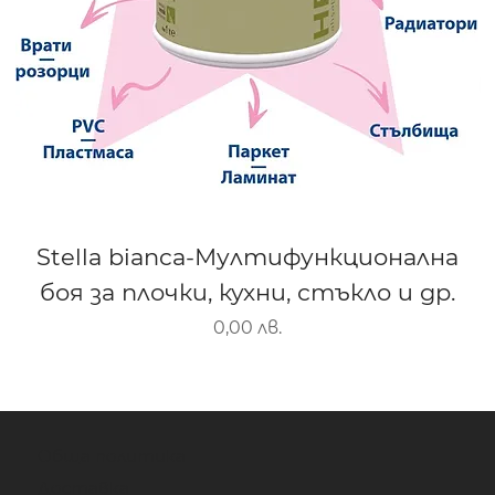
Stella bianca-Мултифункционална
боя за плочки, кухни, стъкло и др.
Цена
0,00 лв.
Обща политика
Доставка