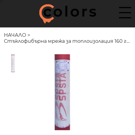
НАЧАЛО
>
Стъклофибърна мрежа за топлоизолация 160 гр./кв.м. - Fiberglass Mesh SP STAR S16