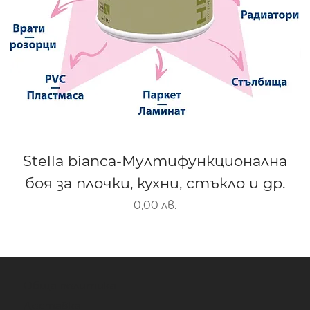
Stella bianca-Мултифункционална
боя за плочки, кухни, стъкло и др.
Цена
0,00 лв.
Обща политика
Доставка