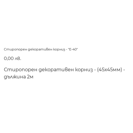
Стиропорен декоративен корниз - "E-40"
Цена
0,00 лв.
Стиропорен декоративен корниз - (45x45мм) -
дължина 2м