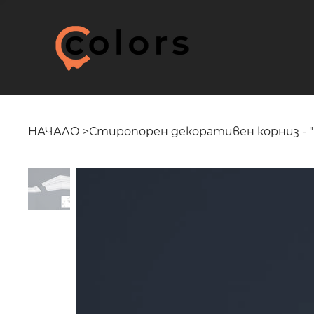
НАЧАЛО
>
Стиропорен декоративен корниз - "E