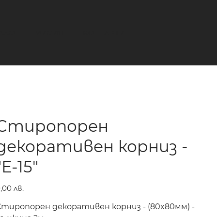
АЛО
МИСИЯ
КОНТАКТИ
Стиропорен
декоративен корниз -
"E-15"
ена
,00 лв.
Стиропорен декоративен корниз - (80x80мм) -