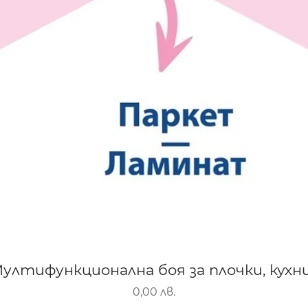
-Мултифункционална боя за плочки, кухни
Цена
0,00 лв.