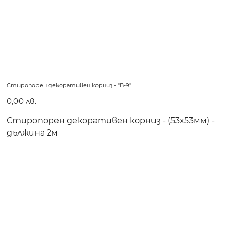
Стиропорен декоративен корниз - "B-9"
Цена
0,00 лв.
Стиропорен декоративен корниз - (53x53мм) -
дължина 2м