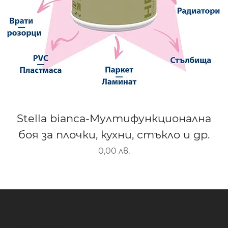
Stella bianca-Мултифункционална
боя за плочки, кухни, стъкло и др.
Цена
0,00 лв.
Обща политика
Доставка