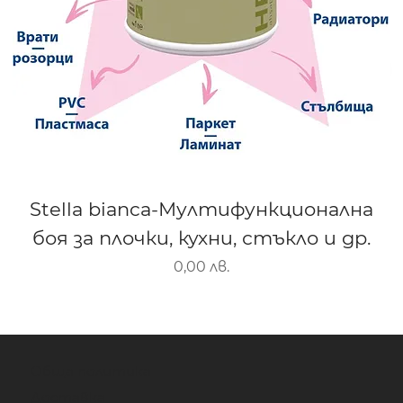
Stella bianca-Мултифункционална
боя за плочки, кухни, стъкло и др.
Цена
0,00 лв.
Обща политика
Доставка