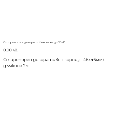
Стиропорен декоративен корниз - "B-4"
Цена
0,00 лв.
Стиропорен декоративен корниз - 46x46мм) -
дължина 2м