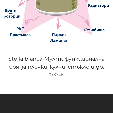
Stella bianca-Мултифункционална
боя за плочки, кухни, стъкло и др.
Цена
0,00 лв.
Обща политика
Доставка