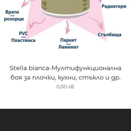
Stella bianca-Мултифункционална
боя за плочки, кухни, стъкло и др.
Цена
0,00 лв.
Обща политика
Доставка