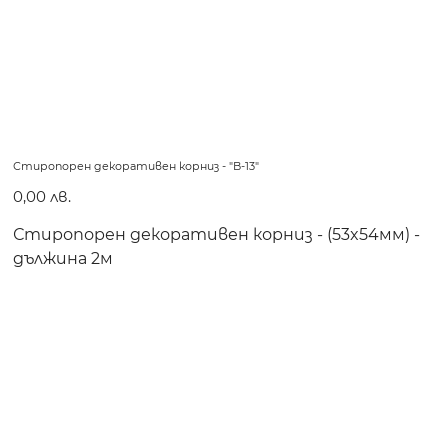
Стиропорен декоративен корниз - "B-13"
Цена
0,00 лв.
Стиропорен декоративен корниз - (53x54мм) -
дължина 2м