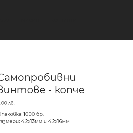
АЛО
МИСИЯ
КОНТАКТИ
Самопробивни
винтове - копче
ена
,00 лв.
паковка: 1000 бр.
азмери: 4.2х13мм и 4.2х16мм