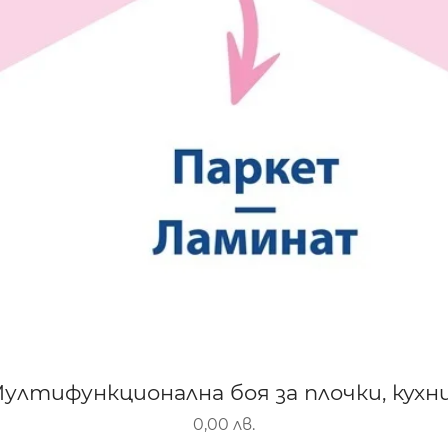
-Мултифункционална боя за плочки, кухни
Цена
0,00 лв.