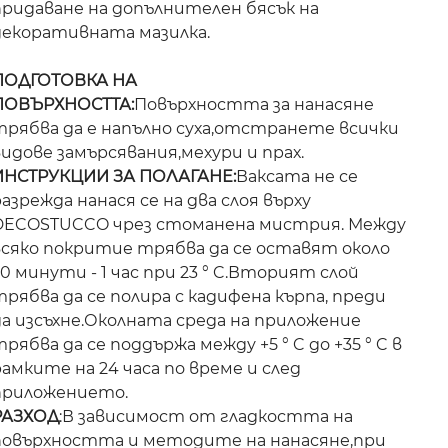
придаване на допълнителен бясък на
декоративната мазилка.
ПОДГОТОВКА НА
ПОВЪРХНОСТТА:
Повърхността за нанасяне
трябва да е напълно суха,отстранете всички
идове замърсявания,мехури и прах.
ИНСТРУКЦИИ ЗА ПОЛАГАНЕ:
Ваксата не се
азрежда нанася се на два слоя върху
DECOSTUCCO чрез стоманена мистрия. Между
всяко покритие трябва да се оставят около
0 минути - 1 час при 23 ° C.Вторият слой
рябва да се полира с кадифена кърпа, преди
да изсъхне.Околната среда на приложение
рябва да се поддържа между +5 ° C до +35 ° C в
амките на 24 часа по време и след
приложението.
РАЗХОД
:В зависимост от гладкостта на
повърхността и методите на нанасяне,при