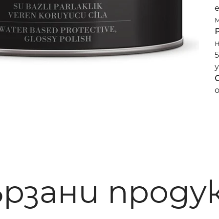
е
Р
5
у
о
ързани проду