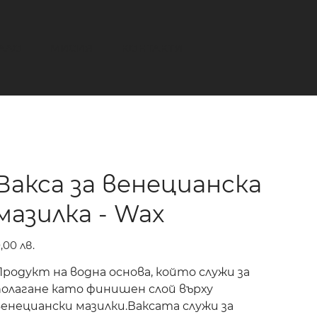
АЛО
МИСИЯ
КОНТАКТИ
Вакса за венецианска
мазилка - Wax
ена
,00 лв.
Продукт на водна основа, който служи за
полагане като финишен слой върху
венециански мазилки.Ваксата служи за