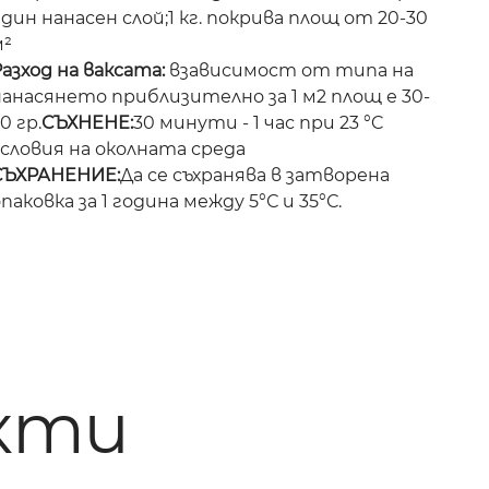
дин нанасен слой;1 кг. покрива площ от 20-30
м²
азход на ваксата:
взависимост от типа на
нанасянето приблизително за 1 м2 площ е 30-
0 гр.​
СЪХНЕНЕ:
30 минути - 1 час при 23 °C
словия на околната среда​
СЪХРАНЕНИЕ:
Да се съхранява в затворена
паковка за 1 година между 5°С и 35°С.
кти