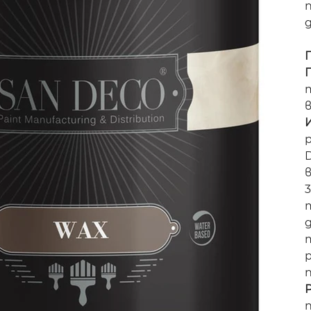
в
р
3
т
т
р