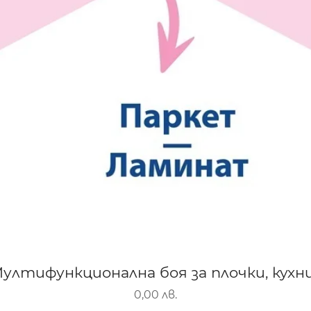
-Мултифункционална боя за плочки, кухни
Цена
0,00 лв.