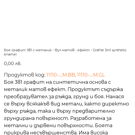
Боя графит 3в1 с металик - Фул матов - ефект - Grafite 3in1 synthetic
enamel
Цена
0,00 лв.
Продуктов код:
11110-....M.BB, 11110-....M.GL
Боя 3в1 графит на синтетична основа с
металик матов ефект. Продуктът съдържа
преобразувател за ръжда, грунд и боя. Нанася
се върху всякакъв вид метали, както директно
върху ръжда, така и върху предварително
грундирана повърхност. Разработена за
метални и дървени повърхности. Боята
прикрива несъвършенства. Има висока