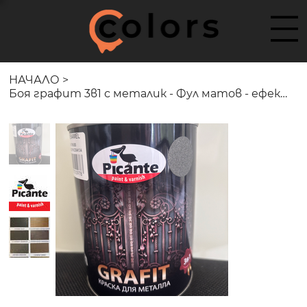
НАЧАЛО
>
Боя графит 3в1 с металик - Фул матов - ефект - Grafite 3in1 synthetic enamel