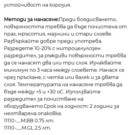
устойчивост на корозия.
Методи за нанасяне:
Преди боядисването,
повърхността трябва да бъде почистена от
прах, мръсотия, мазнини и стари слоеве.
Разбъркайте добре преди употреба.
Разредете 10-20% с нитроцелулозен
разредител, за ръждиви повърхности трябва
да се нанасят два или три слоя. Изчаквайте
минимум по 3 часа между слоевете. Нанася се
чрез пръскане, с четка или валяк и за двата
слоя. Температурата на нанасяне трябва да
бъде между +5 и +30 oC. Използвайте
разредител за почистване на
оборудването.Срок на годност: 2 години за
неотваряна опаковка.
11110-.....M.BB 0.75 лт.
11110-......M.GL 2.5 лт.