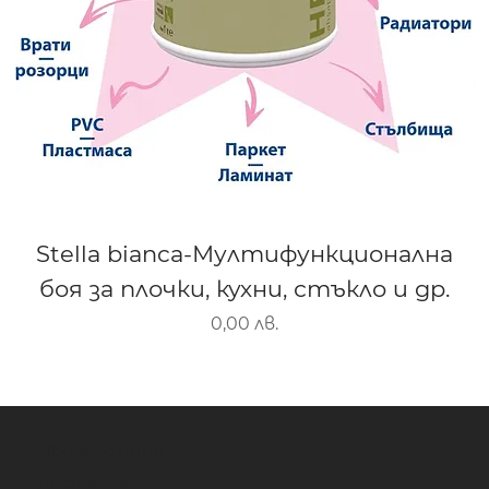
Stella bianca-Мултифункционална
боя за плочки, кухни, стъкло и др.
Цена
0,00 лв.
Обща политика
Доставка